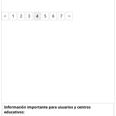
<
1
2
3
4
5
6
7
>
Información importante para usuarios y centros
educativos: